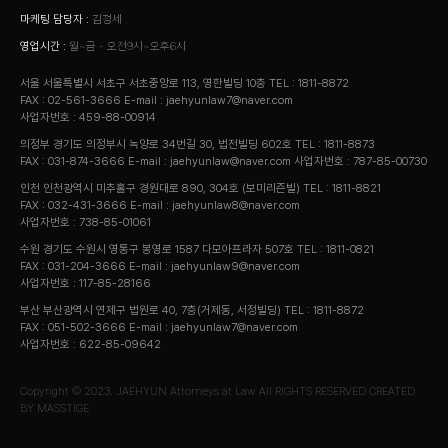
마케팅 담당자 :
김정세
영업시간 :
월~금 - 오전9시~오후6시
서울 서울특별시 서초구 서초중앙로 113, 영한빌딩 10층
TEL : 1811-8872
FAX : 02-561-3666
E-mail : jaehyunlaw7@naver.com
사업자번호 : 459-88-00914
의정부 경기도 의정부시 녹양로 34번길 30, 법전빌딩 602호
TEL : 1811-8873
FAX : 031-874-3666
E-mail : jaehyunlaw@naver.com
사업자번호 : 787-85-00730
인천 인천광역시 미추홀구 경원대로 890, 304호 (보미리즌빌)
TEL : 1811-8821
FAX : 032-431-3666
E-mail : jaehyunlaw8@naver.com
사업자번호 : 738-85-01061
수원 경기도 수원시 영통구 봉영로 1587 다모아프라자 507호
TEL : 1811-0821
FAX : 031-204-3666
E-mail : jaehyunlaw9@naver.com
사업자번호 : 117-85-28166
부산 부산광역시 연제구 법원로 40, 7층(거제동, 서정빌딩)
TEL : 1811-8872
FAX : 051-502-3666
E-mail : jaehyunlaw7@naver.com
사업자번호 : 622-85-09642
Copyright © 2023. JAEHYUN Attorneys at Law All RIGHTS RESERVED
CREATED
BY
MASSTIGE