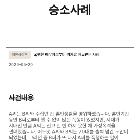
승소사례
승소사례
상세 입니다.
폭행한 배우자로부터 위자료 지급받은 사례
재판상이혼
2024-05-20
사건내용
A씨는 B씨와 수십년 간 혼인생활을 영위하였습니다. 혼인기간
동안 B씨로부터 셀 수 없이 많은 폭행이 있었지만, 시대가
시대인 만큼 A씨는 신고 한 번 하지 못한 채 가정폭력을
견뎌왔습니다. 어느덧 A씨와 B씨는 70대를 훌쩍 넘긴 노인이
되었는데, 그러던 중 B씨가 또 다시 A씨를 폭행하는 일이