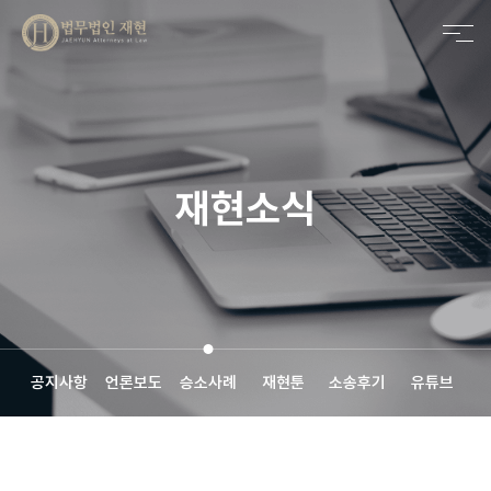
메인비주얼 영역
재현소식
공지사항
언론보도
승소사례
재현툰
소송후기
유튜브