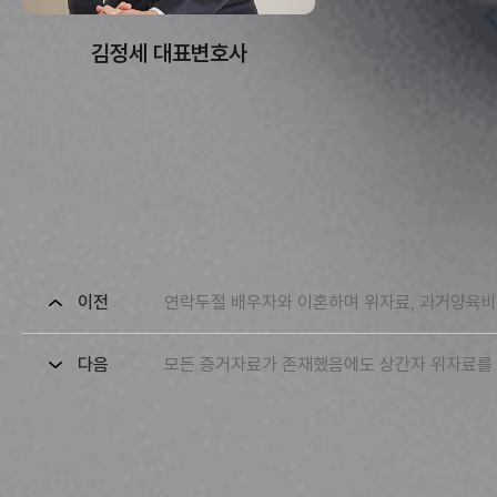
김정세 대표변호사
이전
연락두절 배우자와 이혼하며 위자료, 과거양육비
다음
모든 증거자료가 존재했음에도 상간자 위자료를 